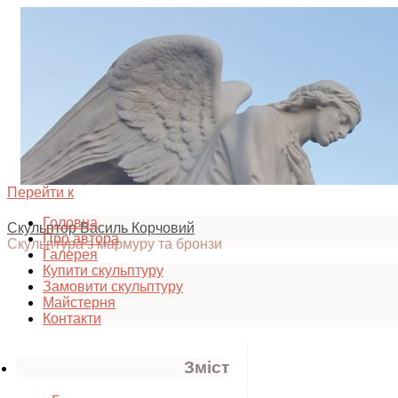
Перейти к
Головна
Скульптор Василь Корчовий
Про автора
Скульптура з мармуру та бронзи
Галерея
Купити скульптуру
Замовити скульптуру
Майстерня
Контакти
Зміст