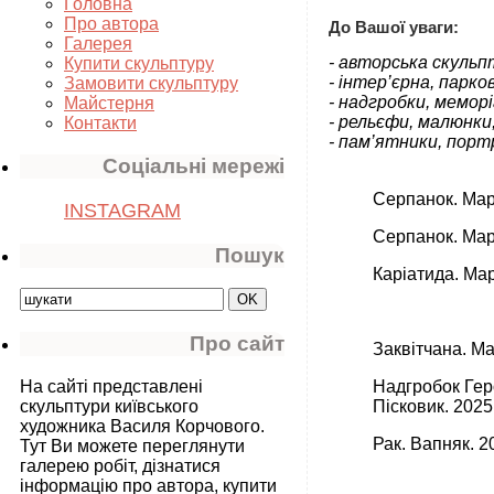
Головна
Про автора
До Вашої уваги:
Галерея
- авторська скульп
Купити скульптуру
- інтер’єрна, парк
Замовити скульптуру
- надгробки, мемор
Майстерня
- рельєфи, малюнки
Контакти
- пам’ятники, порт
Соціальні мережі
Серпанок. Мар
INSTAGRAM
Серпанок. Мар
Пошук
Каріатида. Ма
Про сайт
Заквітчана. М
На сайті представлені
Надгробок Геро
скульптури київського
Пісковик. 2025
художника Василя Корчового.
Рак. Вапняк. 2
Тут Ви можете переглянути
галерею робіт, дізнатися
інформацію про автора, купити