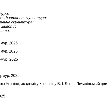
тура;
ова, фонтанна скульптура;
іальна скульптура;
, живопис;
рети.
мур. 2026
мур. 2026
рмур. 2025
армур. 2025
ю України, академіку Козявкіну В. І. Львів, Личаківський цви
025