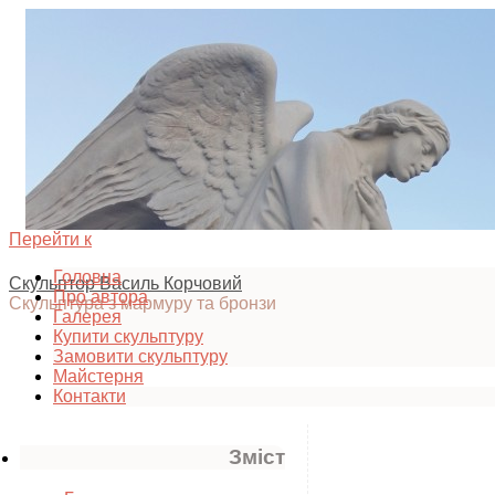
Перейти к
Головна
Скульптор Василь Корчовий
Про автора
Скульптура з мармуру та бронзи
Галерея
Купити скульптуру
Замовити скульптуру
Майстерня
Контакти
Зміст